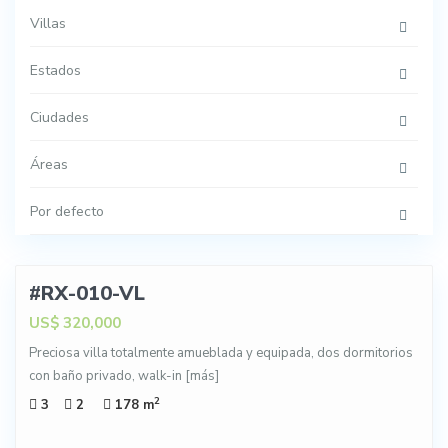
Villas
Estados
Ciudades
Áreas
Por defecto
18
#RX-010-VL
NTA
US$ 320,000
Preciosa villa totalmente amueblada y equipada, dos dormitorios
con baño privado, walk-in
[más]
2
3
2
178 m