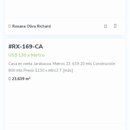
Roxana Oliva Richard
5
#RX-169-CA
NTA
x Metro
US$ 130
Casa en venta. Jarabacoa. Metros 23, 639.20 mts Construcción
800 mts Precio $130 x mtrs2 T
[más]
2
23,639 m