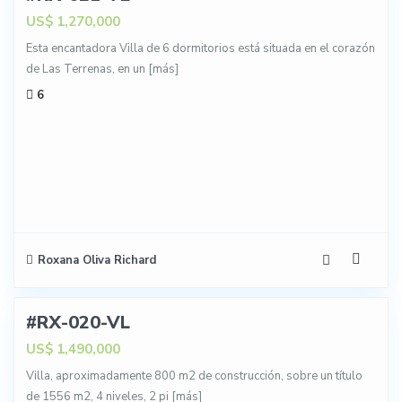
US$ 1,270,000
Esta encantadora Villa de 6 dormitorios está situada en el corazón
de Las Terrenas, en un
[más]
6
Roxana Oliva Richard
23
#RX-020-VL
NTA
US$ 1,490,000
Villa, aproximadamente 800 m2 de construcción, sobre un título
de 1556 m2, 4 niveles, 2 pi
[más]