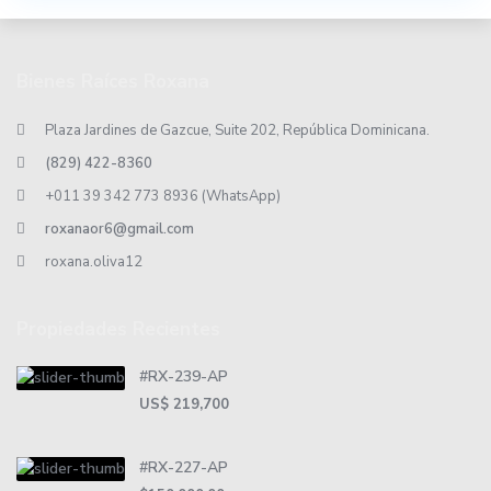
Bienes Raíces Roxana
Plaza Jardines de Gazcue, Suite 202, República Dominicana.
(829) 422-8360
+011 39 342 773 8936 (WhatsApp)
roxanaor6@gmail.com
roxana.oliva12
Propiedades Recientes
#RX-239-AP
US$ 219,700
#RX-227-AP