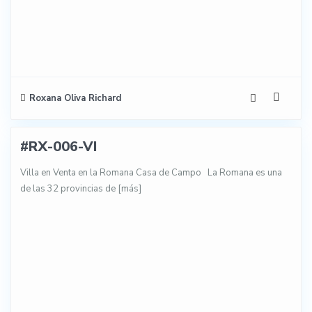
Roxana Oliva Richard
38
#RX-006-VI
NTA
Villa en Venta en la Romana Casa de Campo La Romana es una
de las 32 provincias de
[más]