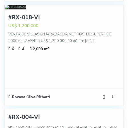
51
VENTA
#RX-018-VI
US$ 1,200,000
VENTA DE VILLAS EN JARABACOA METROS DE SUPERFICIE
2000 mts2 VENTA U$$ 1,200.000.00 dólare
[más]
2
6
4
2,000 m
Roxana Oliva Richard
47
#RX-004-VI
IBLE
NO DISPONIBLE JARABACOA VILLAS E N VENTA VENTA TRES