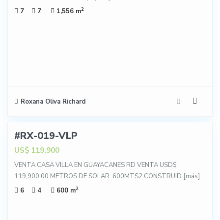
2
7
7
1,556 m
Roxana Oliva Richard
31
#RX-019-VLP
NTA
US$ 119,900
VENTA CASA VILLA EN GUAYACANES RD VENTA USD$
119,900.00 METROS DE SOLAR: 600MTS2 CONSTRUID
[más]
2
6
4
600 m