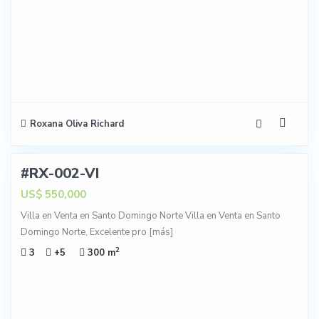
Roxana Oliva Richard
51
#RX-002-VI
TA-
NTA
US$ 550,000
Villa en Venta en Santo Domingo Norte Villa en Venta en Santo
Domingo Norte, Excelente pro
[más]
2
3
+5
300 m