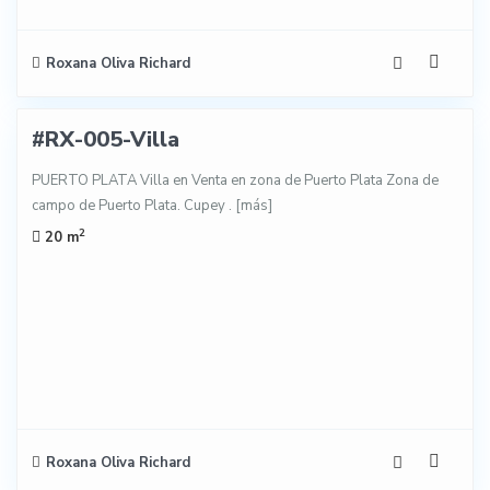
Roxana Oliva Richard
27
#RX-005-Villa
NTA
PUERTO PLATA Villa en Venta en zona de Puerto Plata Zona de
campo de Puerto Plata. Cupey .
[más]
2
20 m
Roxana Oliva Richard