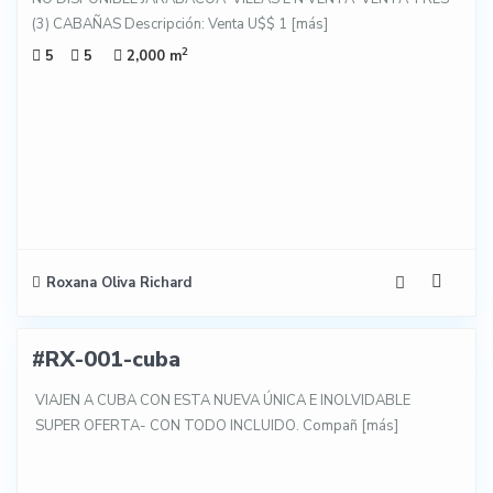
(3) CABAÑAS Descripción: Venta U$$ 1
[más]
2
5
5
2,000 m
Roxana Oliva Richard
53
#RX-001-cuba
TA-
NTA
VIAJEN A CUBA CON ESTA NUEVA ÚNICA E INOLVIDABLE
SUPER OFERTA- CON TODO INCLUIDO. Compañ
[más]