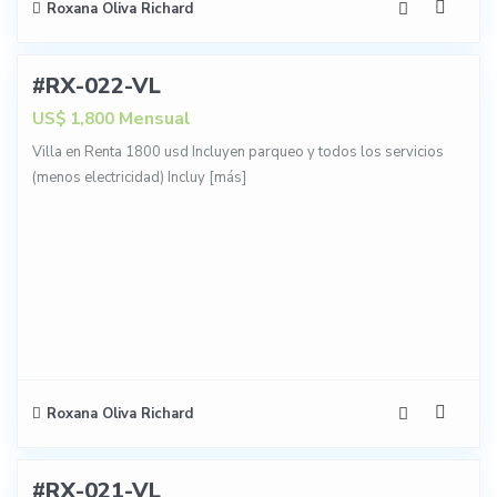
Roxana Oliva Richard
14
#RX-022-VL
NTA
Mensual
US$ 1,800
Villa en Renta 1800 usd Incluyen parqueo y todos los servicios
(menos electricidad) Incluy
[más]
Roxana Oliva Richard
12
#RX-021-VL
NTA