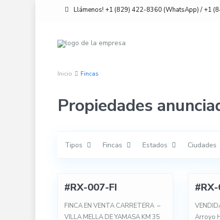
Llámenos! +1 (829) 422-8360 (WhatsApp) / +1 (
Inicio
Fincas
Propiedades anunciad
Tipos
Fincas
Estados
Ciudades
33
12
#RX-007-FI
#RX-
VENTA
VENDIDA
FINCA EN VENTA CARRETERA –
VENDID
VILLA MELLA DE YAMASA KM 35
Arroyo 