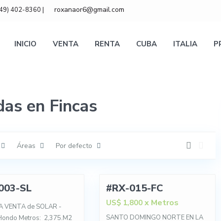
roxanaor6@gmail.com
849) 402-8360 |
INICIO
VENTA
RENTA
CUBA
ITALIA
P
as en Fincas
Áreas
Por defecto
12
003-SL
#RX-015-FC
VENTA
x Metros
US$ 1,800
A VENTA de SOLAR -
SANTO DOMINGO NORTE EN LA
Hondo Metros: 2,375.M2