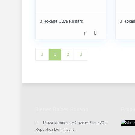
Roxana Oliva Richard
Roxan
1
2
Bienes Raíces Roxana
Propi
Plaza Jardines de Gazcue, Suite 202,
República Dominicana.