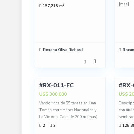
[más]
2
157,215 m
Roxana Oliva Richard
Roxan
11
6
#RX-011-FC
#RX-
VENTA
VENTA
US$ 300,000
US$ 20
Vendo finca de 55 tareas en Juan
Descripc
Tomas entre Haras Nacionales y
con títul
La Victoria, Casa de 200 m
[más]
sembrad
2
2
125,8