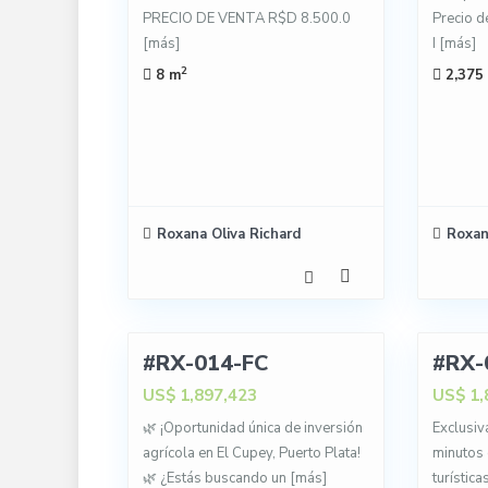
PRECIO DE VENTA R$D 8.500.0
Precio d
[más]
I
[más]
2
8 m
2,375
Roxana Oliva Richard
Roxan
7
22
#RX-014-FC
#RX-
VENTA
VENTA
US$ 1,897,423
US$ 1,
🌿 ¡Oportunidad única de inversión
Exclusiv
agrícola en El Cupey, Puerto Plata!
minutos 
🌿 ¿Estás buscando un
[más]
turístic