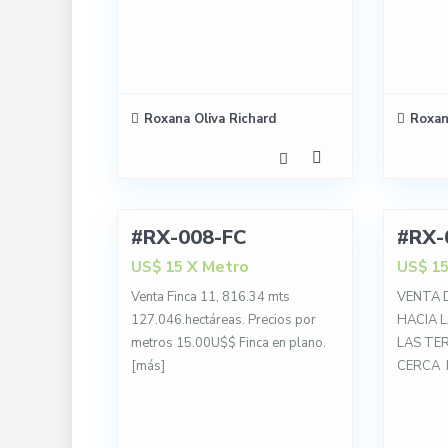
Roxana Oliva Richard
Roxan
6
13
#RX-008-FC
#RX-
VENTA
X Metro
US$ 15
US$ 1
Venta Finca 11, 816.34 mts
VENTA 
127.046.hectáreas. Precios por
HACIA 
metros 15.00U$$ Finca en plano.
LAS TE
[más]
CERCA 