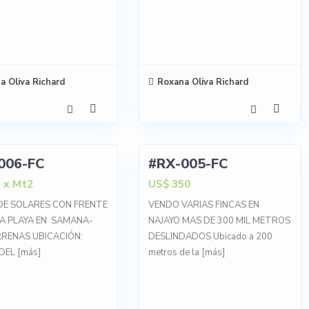
a Oliva Richard
Roxana Oliva Richard
8
006-FC
#RX-005-FC
VENTA
x Mt2
5
US$ 350
DE SOLARES CON FRENTE
VENDO VARIAS FINCAS EN
LA PLAYA EN SAMANA-
NAJAYO MAS DE 300 MIL METROS
RRENAS UBICACIÓN:
DESLINDADOS Ubicado a 200
DEL
[más]
metros de la
[más]