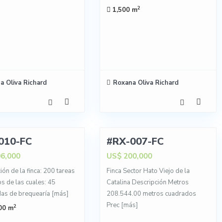
2
1,500 m
a Oliva Richard
Roxana Oliva Richard
4
010-FC
#RX-007-FC
6,000
US$ 200,000
ión de la finca: 200 tareas
Finca Sector Hato Viejo de la
os de las cuales: 45
Catalina Descripción Metros
as de brequearía
[más]
208.544.00 metros cuadrados
Prec
[más]
2
00 m