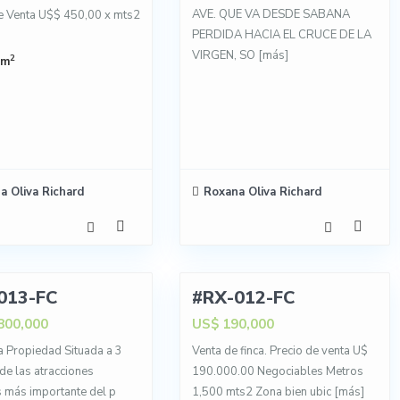
AVE. QUE VA DESDE SABANA
e Venta U$$ 450,00 x mts2
PERDIDA HACIA EL CRUCE DE LA
VIRGEN, SO
[más]
2
 m
a Oliva Richard
Roxana Oliva Richard
7
013-FC
#RX-012-FC
VENTA
800,000
US$ 190,000
a Propiedad Situada a 3
Venta de finca. Precio de venta U$
de las atracciones
190.000.00 Negociables Metros
as más importante del p
1,500 mts2 Zona bien ubic
[más]