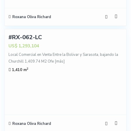
Roxana Oliva Richard
3
#RX-062-LC
NTA
US$ 1,293,104
Local Comercial en Venta Entre la Bolivar y Sarasota, bajando la
Churchill 1,409.74 M2 Ofe
[más]
2
1,410 m
Roxana Oliva Richard
29