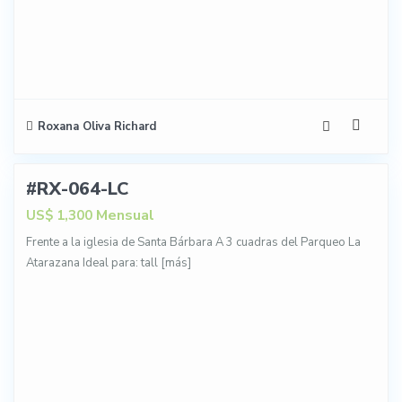
Roxana Oliva Richard
8
#RX-064-LC
NTA
Mensual
US$ 1,300
Frente a la iglesia de Santa Bárbara A 3 cuadras del Parqueo La
Atarazana Ideal para: tall
[más]