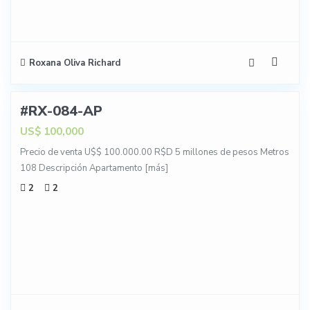
Roxana Oliva Richard
5
#RX-084-AP
NTA
US$ 100,000
Precio de venta U$$ 100.000.00 R$D 5 millones de pesos Metros
108 Descripción Apartamento
[más]
2
2