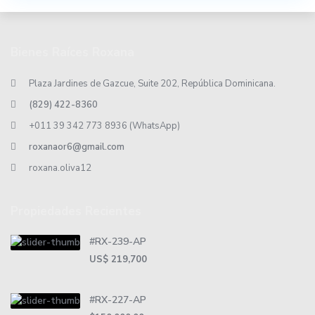
Bienes Raíces Roxana
Plaza Jardines de Gazcue, Suite 202, República Dominicana.
(829) 422-8360
+011 39 342 773 8936 (WhatsApp)
roxanaor6@gmail.com
roxana.oliva12
Propiedades Recientes
#RX-239-AP
US$ 219,700
#RX-227-AP