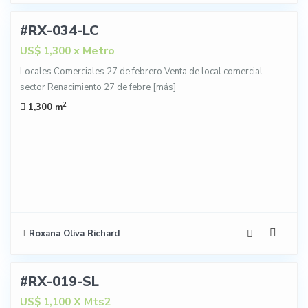
#RX-034-LC
NTA
x Metro
US$ 1,300
Locales Comerciales 27 de febrero Venta de local comercial
sector Renacimiento 27 de febre
[más]
2
1,300 m
Roxana Oliva Richard
26
#RX-019-SL
NTA
X Mts2
US$ 1,100