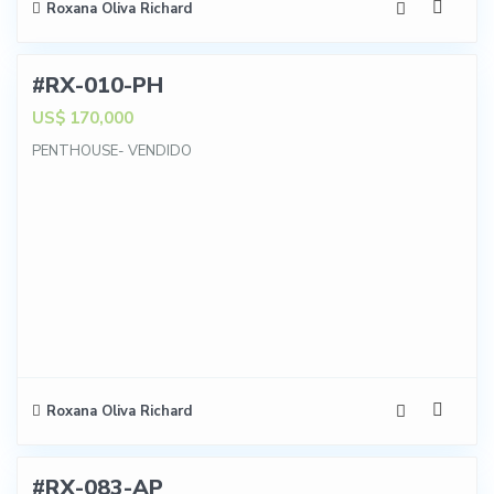
Roxana Oliva Richard
9
#RX-010-PH
IBLE
US$ 170,000
PENTHOUSE- VENDIDO
A
Roxana Oliva Richard
15
#RX-083-AP
NTA