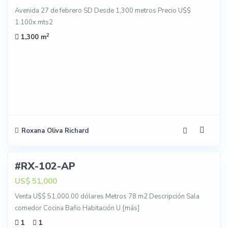
Avenida 27 de febrero SD Desde 1,300 metros Precio U$$
1.100x mts2
2
1,300 m
Roxana Oliva Richard
9
#RX-102-AP
NTA
US$ 51,000
Venta U$$ 51,000.00 dólares Metros 78 m2 Descripción Sala
comedor Cocina Baño Habitación U
[más]
1
1