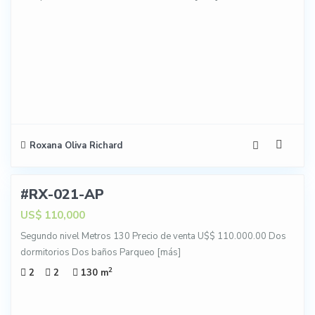
Roxana Oliva Richard
12
#RX-021-AP
NTA
US$ 110,000
Segundo nivel Metros 130 Precio de venta U$$ 110.000.00 Dos
dormitorios Dos baños Parqueo
[más]
2
2
2
130 m