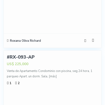
Roxana Oliva Richard
6
#RX-093-AP
NTA
US$ 225,000
Venta de Apartamento Condominio con piscina, seg 24 hora, 1
parqueo Apart. un dorm. Sala,
[más]
1
2