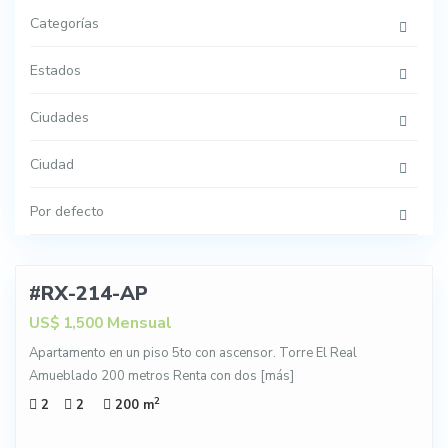
Categorías
Estados
Ciudades
Ciudad
Por defecto
18
#RX-214-AP
NTA
Mensual
US$ 1,500
Apartamento en un piso 5to con ascensor. Torre El Real
Amueblado 200 metros Renta con dos
[más]
2
2
2
200 m