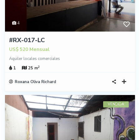
4
#RX-017-LC
Mensual
US$ 520
Aquiler locales comerciales
2
1
25 m
Roxana Oliva Richard
VENDIDA