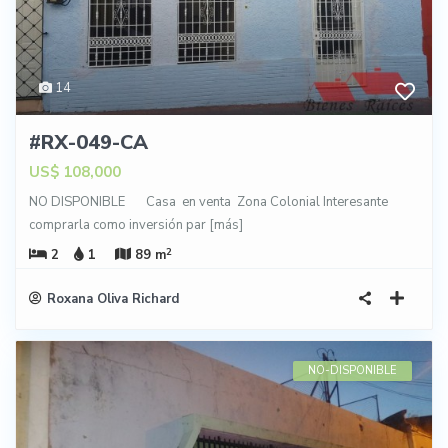
14
#RX-049-CA
US$ 108,000
NO DISPONIBLE Casa en venta Zona Colonial Interesante
comprarla como inversión par
[más]
2
2
1
89 m
Roxana Oliva Richard
NO-DISPONIBLE