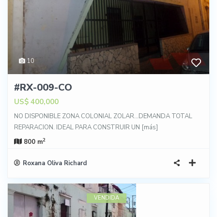
10
#RX-009-CO
US$ 400,000
NO DISPONIBLE ZONA COLONIAL ZOLAR…DEMANDA TOTAL
REPARACION. IDEAL PARA CONSTRUIR UN
[más]
2
800 m
Roxana Oliva Richard
VENDIDA