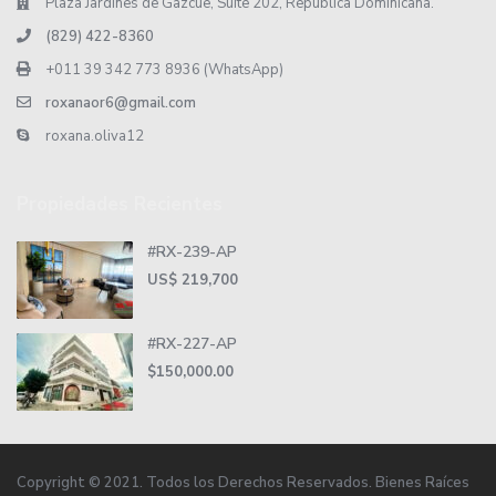
Plaza Jardines de Gazcue, Suite 202, República Dominicana.
(829) 422-8360
+011 39 342 773 8936 (WhatsApp)
roxanaor6@gmail.com
roxana.oliva12
Propiedades Recientes
#RX-239-AP
US$ 219,700
#RX-227-AP
$150,000.00
Copyright © 2021. Todos los Derechos Reservados. Bienes Raíces