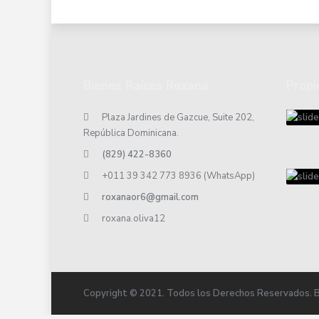
Bienes Raíces Roxana
Propi
Plaza Jardines de Gazcue, Suite 202,
República Dominicana.
(829) 422-8360
+011 39 342 773 8936 (WhatsApp)
roxanaor6@gmail.com
roxana.oliva12
Copyright © 2021. Todos los Derechos Reservados. 