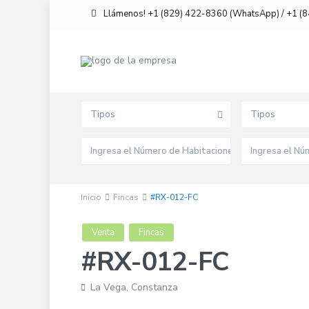
Llámenos! +1 (829) 422-8360 (WhatsApp) / +1 (
Búsqueda avanzada
Tipos
Tipos
Inicio
Fincas
#RX-012-FC
Venta
Fincas
#RX-012-FC
La Vega
,
Constanza