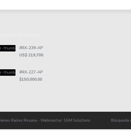
edades Recientes
#RX-239-AP
US$ 219,700
#RX-227-AP
$150,000.00
Bienes Raíces Roxana - Webmaster: SGM Solutions
Búsqueda 