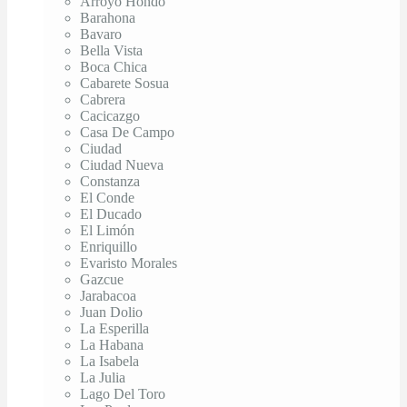
Arroyo Hondo
Barahona
Bavaro
Bella Vista
Boca Chica
Cabarete Sosua
Cabrera
Cacicazgo
Casa De Campo
Ciudad
Ciudad Nueva
Constanza
El Conde
El Ducado
El Limón
Enriquillo
Evaristo Morales
Gazcue
Jarabacoa
Juan Dolio
La Esperilla
La Habana
La Isabela
La Julia
Lago Del Toro