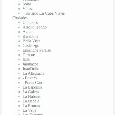
Solar
Villas
- Turismo En Cuba Viajes
Ciudades
Ciudades
Arrollo Hondo
Azua
Barahona
Bella Vista
Casicazgo
Ensanche Paraiso
Gazcue
Italia
Jarabacoa
JuanDolio
La Altagracia
- Bavaro
- Punta Cana
La Esperilla
La Galera
La Habana
La Isabela
La Romana
La Vega
Las Terrenas