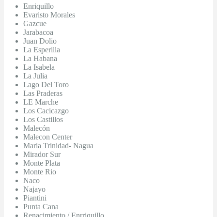
Enriquillo
Evaristo Morales
Gazcue
Jarabacoa
Juan Dolio
La Esperilla
La Habana
La Isabela
La Julia
Lago Del Toro
Las Praderas
LE Marche
Los Cacicazgo
Los Castillos
Malecón
Malecon Center
Maria Trinidad- Nagua
Mirador Sur
Monte Plata
Monte Rio
Naco
Najayo
Piantini
Punta Cana
Renacimiento / Enrriquillo