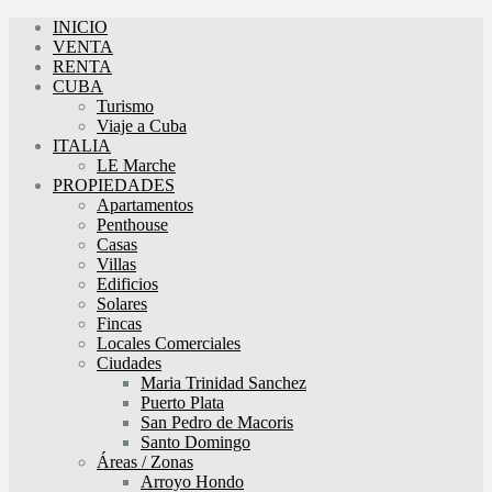
INICIO
VENTA
RENTA
CUBA
Turismo
Viaje a Cuba
ITALIA
LE Marche
PROPIEDADES
Apartamentos
Penthouse
Casas
Villas
Edificios
Solares
Fincas
Locales Comerciales
Ciudades
Maria Trinidad Sanchez
Puerto Plata
San Pedro de Macoris
Santo Domingo
Áreas / Zonas
Arroyo Hondo