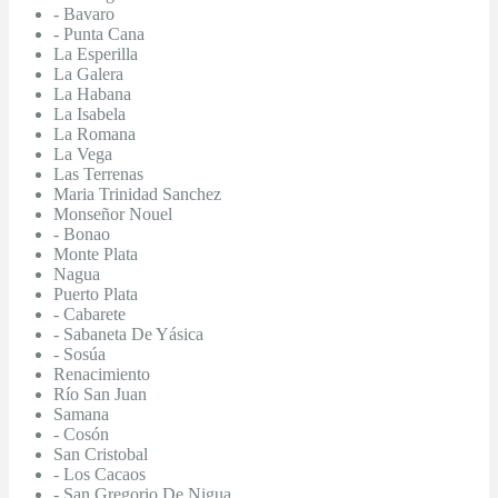
- Bavaro
- Punta Cana
La Esperilla
La Galera
La Habana
La Isabela
La Romana
La Vega
Las Terrenas
Maria Trinidad Sanchez
Monseñor Nouel
- Bonao
Monte Plata
Nagua
Puerto Plata
- Cabarete
- Sabaneta De Yásica
- Sosúa
Renacimiento
Río San Juan
Samana
- Cosón
San Cristobal
- Los Cacaos
- San Gregorio De Nigua