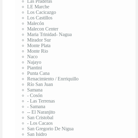
Las Praderas
LE Marche
Los Cacicazgo
Los Castillos
Malecón
Malecon Center
Maria Trinidad- Nagua
Mirador Sur
Monte Plata
Monte Rio
Naco
Najayo
Piantini
Punta Cana
Renacimiento / Enrriquillo
Río San Juan
Samana
- Cosón
- Las Terrenas
- Samana
-- El Naranjito
San Cristobal
- Los Cacaos
San Gregorio De Nigua
San Isidro