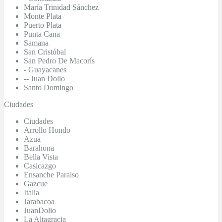
María Trinidad Sánchez
Monte Plata
Puerto Plata
Punta Cana
Samana
San Cristóbal
San Pedro De Macorís
- Guayacanes
-- Juan Dolio
Santo Domingo
Ciudades
Ciudades
Arrollo Hondo
Azua
Barahona
Bella Vista
Casicazgo
Ensanche Paraiso
Gazcue
Italia
Jarabacoa
JuanDolio
La Altagracia