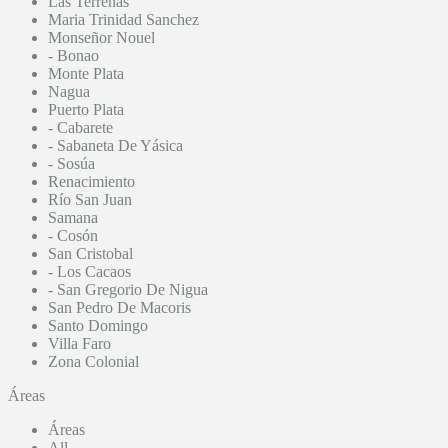
Las Terrenas
Maria Trinidad Sanchez
Monseñor Nouel
- Bonao
Monte Plata
Nagua
Puerto Plata
- Cabarete
- Sabaneta De Yásica
- Sosúa
Renacimiento
Río San Juan
Samana
- Cosón
San Cristobal
- Los Cacaos
- San Gregorio De Nigua
San Pedro De Macoris
Santo Domingo
Villa Faro
Zona Colonial
Áreas
Áreas
All