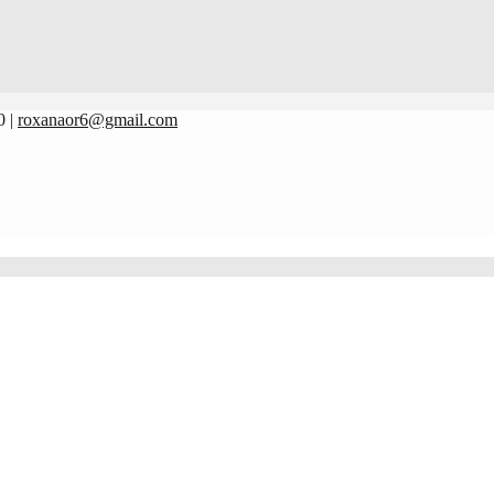
0 |
roxanaor6@gmail.com