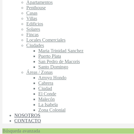
Apartamentos
Penthouse
Casas
Villas
Edificios
Solares
Fincas
Locales Comerciales
Ciudades
Maria Trinidad Sanchez
Puerto Plata
San Pedro de Macoris
Santo Domingo
Áreas / Zonas
Arroyo Hondo
Cabrera
Ciudad
El Conde
Malecón
La Isabela
Zona Colonial
NOSOTROS
CONTACTO
Búsqueda avanzada