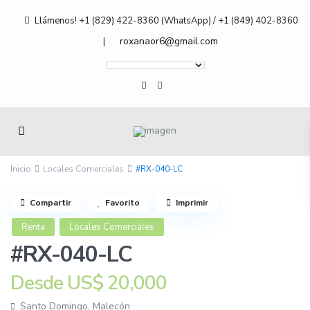
Llámenos! +1 (829) 422-8360 (WhatsApp) / +1 (849) 402-8360
roxanaor6@gmail.com
|
Inicio
Locales Comerciales
#RX-040-LC
Compartir
Favorito
Imprimir
Renta
Locales Comerciales
#RX-040-LC
Desde
US$ 20,000
Santo Domingo
,
Malecón