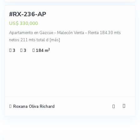
#RX-236-AP
NTA
US$ 330,000
NTA
Apartamento en Gazcue – Malecón Venta – Renta 184.30 mts
netos 211 mts total d
[más]
TA-
NTA
2
3
3
184 m
Roxana Oliva Richard