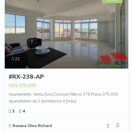
VENTA
22
#RX-238-AP
US$ 375,000
Apartamento Venta Zona Colonial Metros 178 Precio 375,000
Apartamento de 3 dormitorios 4
[más]
3
4
Roxana Oliva Richard
15