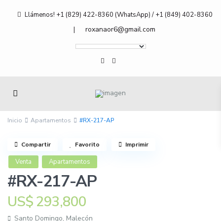
Llámenos! +1 (829) 422-8360 (WhatsApp) / +1 (849) 402-8360
roxanaor6@gmail.com
|
Inicio
Apartamentos
#RX-217-AP
Compartir
Favorito
Imprimir
Venta
Apartamentos
#RX-217-AP
US$ 293,800
Santo Domingo
,
Malecón