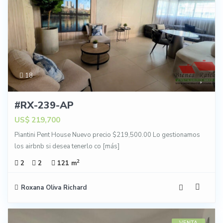
18
#RX-239-AP
US$ 219,700
Piantini Pent House Nuevo precio $219,500.00 Lo gestionamos
los airbnb si desea tenerlo co
[más]
2
2
2
121 m
Roxana Oliva Richard