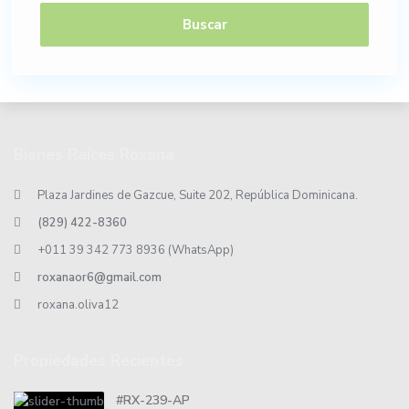
Buscar
Bienes Raíces Roxana
Plaza Jardines de Gazcue, Suite 202, República Dominicana.
(829) 422-8360
+011 39 342 773 8936 (WhatsApp)
roxanaor6@gmail.com
roxana.oliva12
Propiedades Recientes
#RX-239-AP